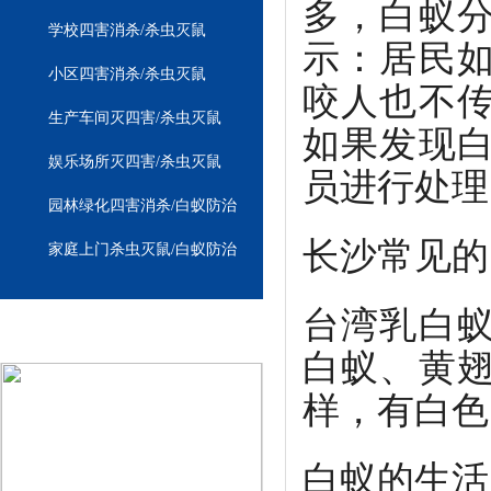
多，白蚁
学校四害消杀/杀虫灭鼠
示：居民
小区四害消杀/杀虫灭鼠
咬人也不
生产车间灭四害/杀虫灭鼠
如果发现
娱乐场所灭四害/杀虫灭鼠
员进行处理
园林绿化四害消杀/白蚁防治
长沙常见的
家庭上门杀虫灭鼠/白蚁防治
台湾乳白
白蚁防治/四害消杀
白蚁、黄
样，有白色
白蚁的生活