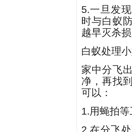
5.一旦发
时与白蚁
越早灭杀损
白蚁处理小
家中分飞
净，再找
可以：
1.用蝇拍
2.在分飞