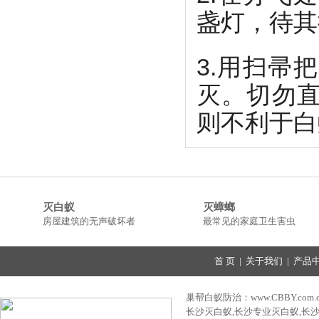
盏灯，待其
3.用扫帚
灭。切勿
则不利于白
灭白蚁
灭蟑螂
房屋建筑的无声破坏者
最常见的家庭卫生害虫
首 页
|
关于我们
|
产品
巢帮白蚁防治：www.CBBY.com.
长沙灭白蚁,长沙专业灭白蚁,长