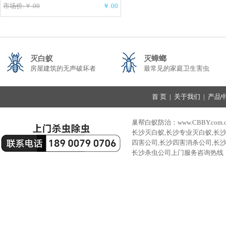
市场价:￥.00
￥.00
灭白蚁
灭蟑螂
房屋建筑的无声破坏者
最常见的家庭卫生害虫
首 页
|
关于我们
|
产品
巢帮白蚁防治：www.CBBY.com.
长沙灭白蚁,长沙专业灭白蚁,长
四害公司,长沙四害消杀公司,长
长沙杀虫公司上门服务咨询热线：189