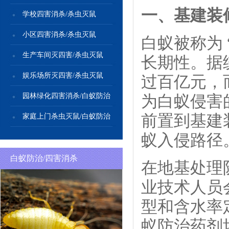
一、基建装
学校四害消杀/杀虫灭鼠
小区四害消杀/杀虫灭鼠
白蚁被称为
生产车间灭四害/杀虫灭鼠
长期性。据
娱乐场所灭四害/杀虫灭鼠
过百亿元，
园林绿化四害消杀/白蚁防治
为白蚁侵害
前置到基建
家庭上门杀虫灭鼠/白蚁防治
蚁入侵路径
白蚁防治/四害消杀
在地基处理
业技术人员
型和含水率
蚁防治药剂均