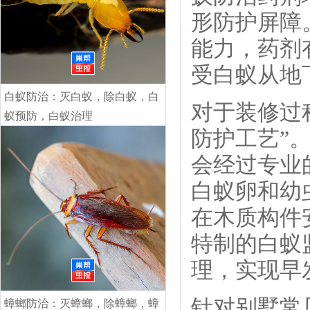
形防护屏障
能力，药剂
受白蚁从地
白蚁防治：灭白蚁，除白蚁，白
对于装修过
蚁预防，白蚁治理
防护工艺”
市场价:￥.00
￥.00
会经过专业
白蚁卵和幼
在木质构件
特制的白蚁
理，实现早
针对别墅常
蟑螂防治：灭蟑螂，除蟑螂，蟑