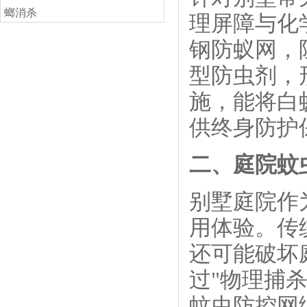
螂消杀
理屏障与化
市场价:￥.00
￥.00
钢防蚁网，
型防虫剂，
施，能将白
供终身防护
二、庭院蚊
别墅庭院作
用体验。传
还可能破坏
过"物理捕
蚊虫防控网