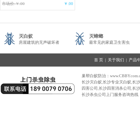
市场价:￥.00
￥.00
灭白蚁
灭蟑螂
房屋建筑的无声破坏者
最常见的家庭卫生害虫
首 页
|
关于我们
|
产品
巢帮白蚁防治：www.CBBY.com.
长沙灭白蚁,长沙专业灭白蚁,长
四害公司,长沙四害消杀公司,长
长沙杀虫公司上门服务咨询热线：189