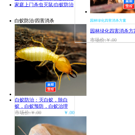
家庭上门杀虫灭鼠/白蚁防治
白蚁防治/四害消杀
园林绿化四害消杀方案
园林绿化四害消杀方
除四害，树木白蚁防
市场价:￥.00
白蚁防治：灭白蚁，除白
蚁，白蚁预防，白蚁治理
市场价:￥.00
￥.00