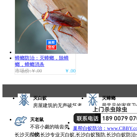
蟑螂防治：灭蟑螂，除蟑
螂，蟑螂消杀
市场价:￥.00
￥.00
灭白蚁
灭蟑螂
房屋建筑的无声破坏者
最常见的家庭卫
灭老鼠
不容小觑的啮齿类
巢帮白蚁防治：www.CBBY.co
动物
长沙灭白蚁,长沙专业灭白蚁,长沙白蚁预防,长沙白蚁防治