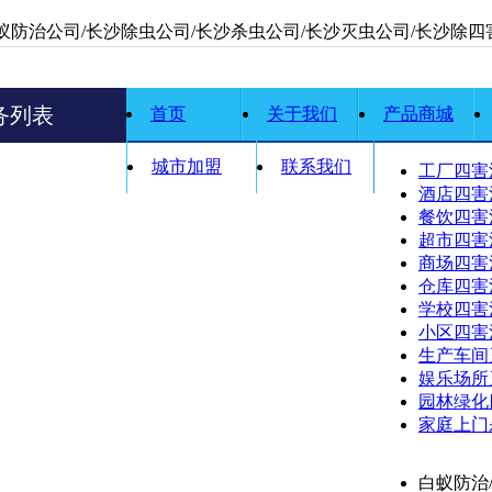
蚁防治公司/长沙除虫公司/长沙杀虫公司/长沙灭虫公司/长沙除四
务列表
首页
关于我们
产品商城
城市加盟
联系我们
工厂四害
酒店四害
餐饮四害
超市四害
商场四害
仓库四害
学校四害
小区四害
生产车间
娱乐场所
园林绿化
家庭上门
白蚁防治