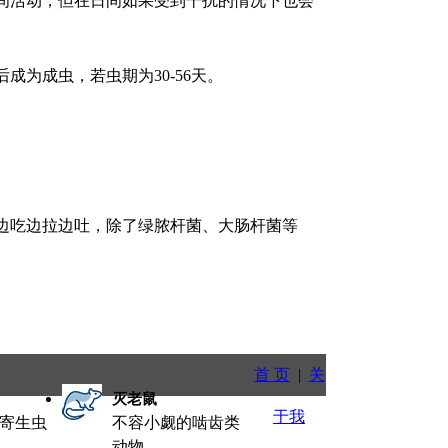
间活动，但在日间如果受到干扰的情况下也会
为成虫，若虫期为30-56天。
边吃边拉边吐，除了绿脓杆菌、大肠杆菌等
首 页
|
关
灭老鼠
于我
寄生虫
不容小觑的啮齿类
动物