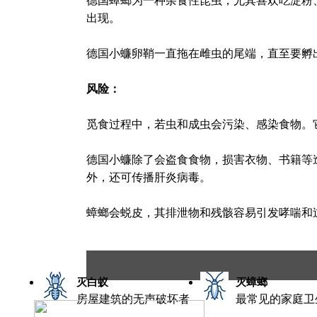
德国蟑螂为一种杂食性昆虫，尤其喜欢吃淀粉
出现。
德国小蠊卵鞘一直拖在雌虫的尾端，直至要孵出
风险：
觅食过程中，若虫和成虫会污染、感染食物。
德国小蠊除了会盗食食物，损害衣物、书籍等
外，还可传播肝炎病毒。
蟑螂会蜕皮，其排泄物和残骸容易引发哮喘和
灭白蚁
灭蟑螂
房屋建筑的无声破坏者
最常见的家庭卫