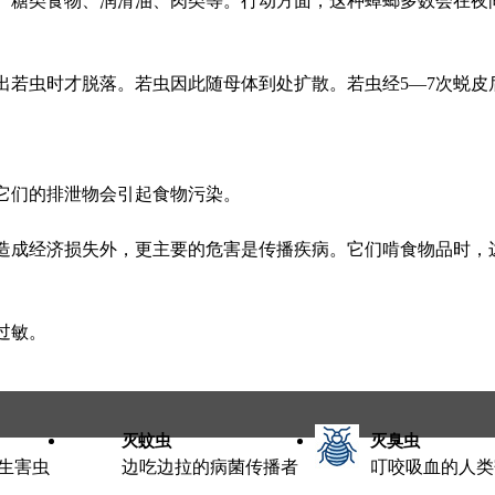
、糖类食物、润滑油、肉类等。行动方面，这种蟑螂多数会在夜
若虫时才脱落。若虫因此随母体到处扩散。若虫经5—7次蜕皮后成
它们的排泄物会引起食物污染。
造成经济损失外，更主要的危害是传播疾病。它们啃食物品时，
过敏。
灭蚊虫
灭臭虫
生害虫
边吃边拉的病菌传播者
叮咬吸血的人类