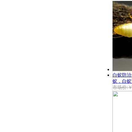
白蚁防治
蚁，白蚁
市场价:￥.