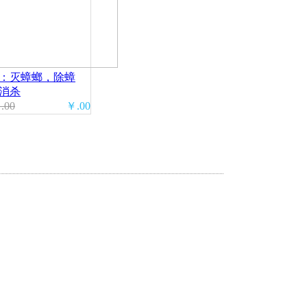
：灭蟑螂，除蟑
消杀
00
￥.00