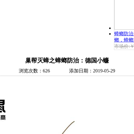
蟑螂防治
螂，蟑螂
市场价:￥.
巢帮灭蟑之蟑螂防治：德国小蠊
浏览次数：626 添加日期：2019-05-29