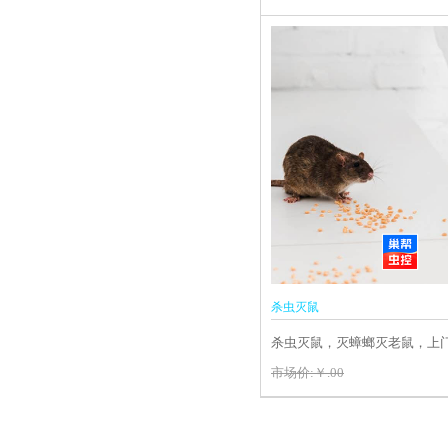
杀虫灭鼠
杀虫灭鼠，灭蟑螂灭老鼠，上
虫
市场价:￥.00