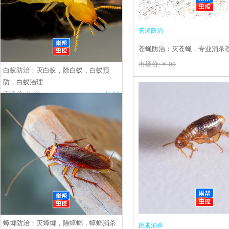
苍蝇防治
苍蝇防治：灭苍蝇，专业消杀
苍蝇服务
市场价:￥.00
白蚁防治：灭白蚁，除白蚁，白蚁预
防，白蚁治理
市场价:￥.00
￥.00
蟑螂防治：灭蟑螂，除蟑螂，蟑螂消杀
跳蚤消杀